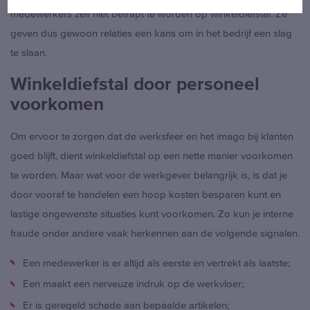
BELGIË
– NEDERLANDS
medewerkers zelf niet betrapt te worden op winkeldiefstal. Ze
BELGIQUE
– FRANÇAIS
geven dus gewoon relaties een kans om in het bedrijf een slag
DEUTSCHLAND
te slaan.
INTERNATIONAL
Winkeldiefstal door personeel
voorkomen
Om ervoor te zorgen dat de werksfeer en het imago bij klanten
goed blijft, dient winkeldiefstal op een nette manier voorkomen
te worden. Maar wat voor de werkgever belangrijk is, is dat je
door vooraf te handelen een hoop kosten besparen kunt en
lastige ongewenste situaties kunt voorkomen. Zo kun je interne
fraude onder andere vaak herkennen aan de volgende signalen.
Een medewerker is er altijd als eerste en vertrekt als laatste;
Een maakt een nerveuze indruk op de werkvloer;
Er is geregeld schade aan bepaalde artikelen;