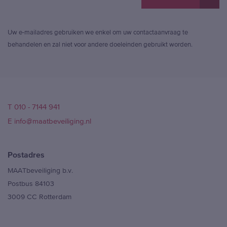
Ge
Uw e-mailadres gebruiken we enkel om uw contactaanvraag te
behandelen en zal niet voor andere doeleinden gebruikt worden.
T 010 - 7144 941
E info@maatbeveiliging.nl
Postadres
MAATbeveiliging b.v.
Postbus 84103
3009 CC Rotterdam