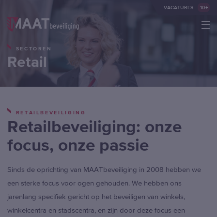
VACATURES
10+
SECTOREN
Winkelbeveiliging
Retail
Winkelcentra
Stadscentra
Recherche- en fraude onderzoek
RETAILBEVEILIGING
Retailbeveiliging: onze
MAAT Services
focus, onze passie
Logistiek
Sinds de oprichting van MAATbeveiliging in 2008 hebben we
een sterke focus voor ogen gehouden. We hebben ons
Onderwijs
jarenlang specifiek gericht op het beveiligen van winkels,
Kantoren
winkelcentra en stadscentra, en zijn door deze focus een