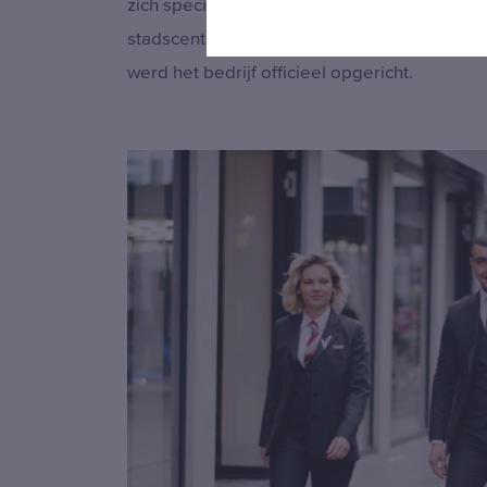
zich specifiek richt op het beveiligen van wi
stadscentra. Zo is het idee voor MAATbeveili
werd het bedrijf officieel opgericht.