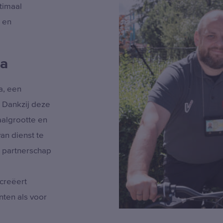
timaal
k en
ia
a, een
. Dankzij deze
algrootte en
an dienst te
s partnerschap
 creëert
ten als voor