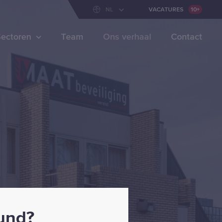
VACATURES
10+
NL
VACATURES
10+
ectoren
Team
Ons verhaal
Contact
ound?