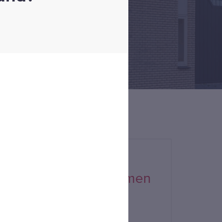
lleen ga je sneller, samen
om je verder.