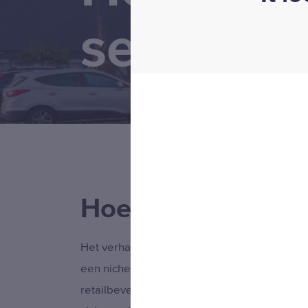
security
Hoe het allemaal
Het verhaal van MAATbeveiliging begint in 
een nichespeler te worden in de beveiliging
retailbeveiliging. Wij vonden dat er een or