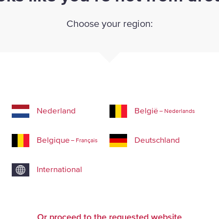
Choose your region:
Nederland
België
– Nederlands
Belgique
Deutschland
 begon
– Français
International
A
2008, toen wij besloten om
smarkt, gericht op
k
ganisatie moest komen die
Or proceed to the requested website