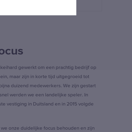
focus
keihard gewerkt om een prachtig bedrijf op
, maar zijn in korte tijd uitgegroeid tot
bijna duizend medewerkers. We zijn gestart
 snel werden we een landelijke speler. In
e vestiging in Duitsland en in 2015 volgde
we onze duidelijke focus behouden en zijn