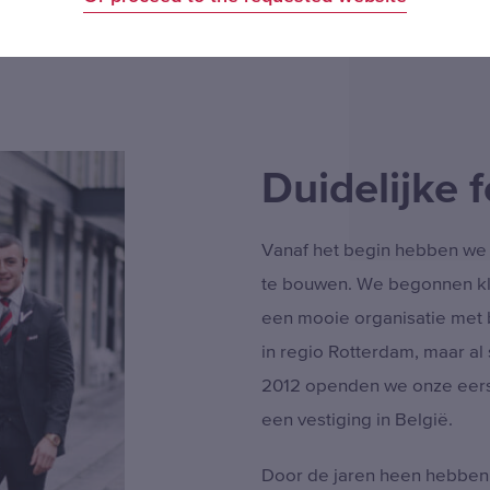
nkels, winkelcentra en
ging ontstaan en al snel
Duidelijke 
Vanaf het begin hebben we 
te bouwen. We begonnen klein
een mooie organisatie met 
in regio Rotterdam, maar al
2012 openden we onze eerst
een vestiging in België.
Door de jaren heen hebben 