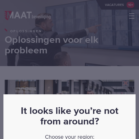
VACATURES
10+
OPLOSSINGEN
Winkelbeveiliging
Oplossingen voor elk
Winkelcentra
probleem
Stadscentra
Recherche- en fraude onderzoek
MAAT Services
Logistiek
It looks like you’re not
Onderwijs
from around?
Kantoren
Choose your region: