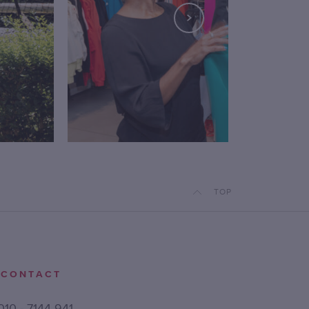
TOP
CONTACT
010 - 7144 941