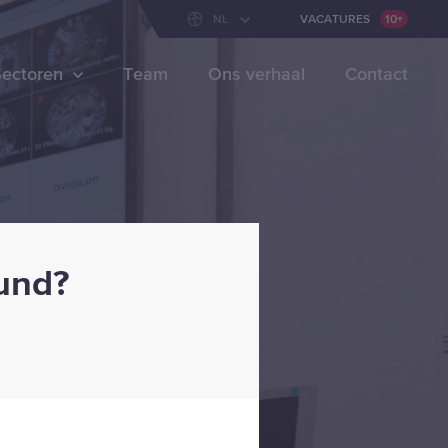
VACATURES
10+
NL
VACATURES
10+
ectoren
Team
Ons verhaal
Contact
ound?