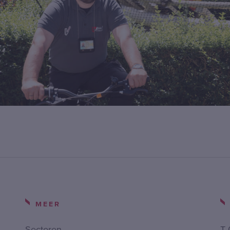
MEER
Sectoren
T 