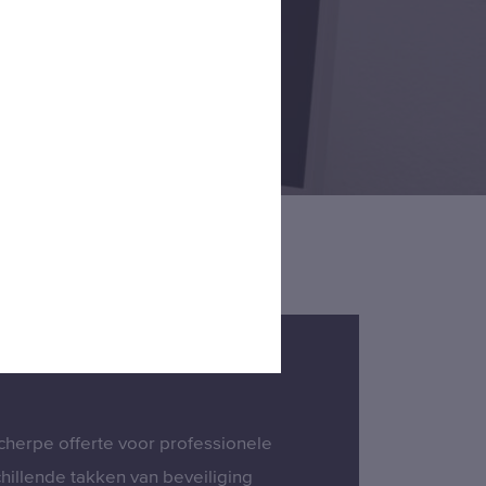
cherpe offerte voor professionele
hillende takken van beveiliging