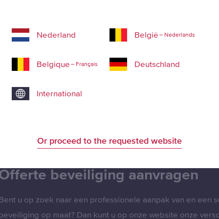
eveiliging
Nederland
België
– Nederlands
Belgique
Deutschland
– Français
International
Or proceed to the requested website
Offerte beveiliging aanvragen
Bent u op zoek naar een professionele aanpak van en een s
beveiliging op maat? Dan kunt u op onze website onze versc