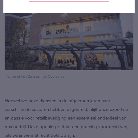
BELGIË
– NEDERLANDS
BELGIQUE
– FRANÇAIS
DEUTSCHLAND
INTERNATIONAL
Het pand van Zara aan de Coolsingel
Hoewel we onze diensten in de afgelopen jaren naar
verschillende sectoren hebben uitgebreid, blijft onze expertise
en passie voor retailbeveiliging een essentieel onderdeel van
ons bedrijf. Deze opening is daar een prachtig voorbeeld van,
iets waar we met recht trots op zijn.