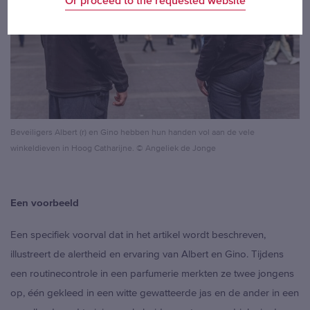
Or proceed to the requested website
BELGIË
– NEDERLANDS
BELGIQUE
– FRANÇAIS
DEUTSCHLAND
INTERNATIONAL
Beveiligers Albert (r) en Gino hebben hun handen vol aan de vele
winkeldieven in Hoog Catharijne. © Angeliek de Jonge
Een voorbeeld
Een specifiek voorval dat in het artikel wordt beschreven,
illustreert de alertheid en ervaring van Albert en Gino. Tijdens
een routinecontrole in een parfumerie merkten ze twee jongens
op, één gekleed in een witte gewatteerde jas en de ander in een